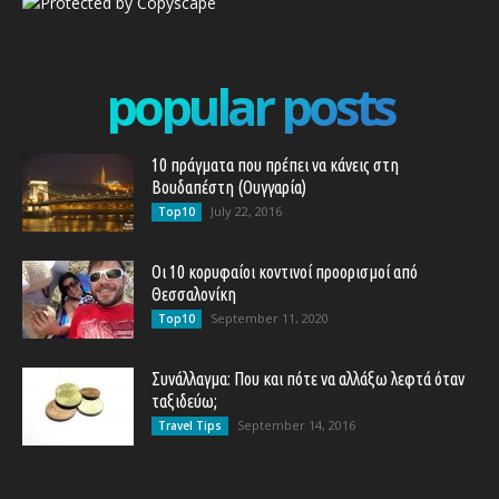
popular posts
10 πράγματα που πρέπει να κάνεις στη
Βουδαπέστη (Ουγγαρία)
July 22, 2016
Top10
Οι 10 κορυφαίοι κοντινοί προορισμοί από
Θεσσαλονίκη
September 11, 2020
Top10
Συνάλλαγμα: Που και πότε να αλλάξω λεφτά όταν
ταξιδεύω;
September 14, 2016
Travel Tips