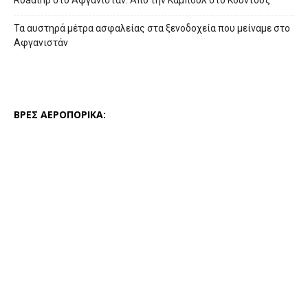
Roadtrip στο Αφγανιστάν: Από την Καμπούλ στο Κουντούζ
Τα αυστηρά μέτρα ασφαλείας στα ξενοδοχεία που μείναμε στο
Αφγανιστάν
ΒΡΕΣ ΑΕΡΟΠΟΡΙΚΑ: