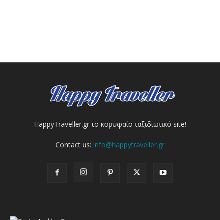
HappyTraveller.gr το κορυφαίο ταξιδιωτικό site!
Contact us:
info@happytraveller.gr