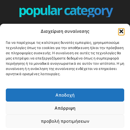
popular category
ΕΠΕΙΣΟΔΙΑ - EPISODES
401
Διαχείριση συναίνεσης
ΕΛΛΑΔΑ - GREECE
360
Για να παρέχουμε τις καλύτερες δυνατές εμπειρίες, χρησιμοποιούμε
ΕΥΡΩΠΗ
332
τεχνολογίες όπως τα cookies για την αποθήκευση ή/και την πρόσβαση
ΚΟΣΜΟΣ - WORLD
328
σε πληροφορίες συσκευής. Η συναίνεση σε αυτές τις τεχνολογίες θα
μας επιτρέψει να επεξεργαζόμαστε δεδομένα όπως η συμπεριφορά
Top10
303
περιήγησης ή τα μοναδικά αναγνωριστικά σε αυτόν τον ιστότοπο. Η μη
συναίνεση ή η ανάκληση της συναίνεσης ενδέχεται να επηρεάσει
Cool spots
293
αρνητικά ορισμένες λειτουργίες.
Press Release
250
ΝΗΣΙΑ
246
Αποδοχή
ΤΑΞΙΔΙΩΤΙΚΟΙ ΟΔΗΓΟΙ
215
Απόρριψη
προβολή προτιμήσεων
© Happy Traveller 2014-2025