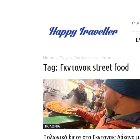
Happy
Thurs
Traveller
Ε
Home
Tags
Γκντανσκ street food
Tag: Γκντανσκ street food
ΠΟΛΩΝΙΑ
Πολωνικό bigos στο Γκντανσκ: Λάχανο μ