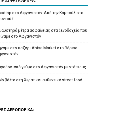
ΠΡΟΣΦΑΤΑ ΑΡΘΡΑ:
adtrip στο Αφγανιστάν: Από την Καμπούλ στο
ουντούζ
α αυστηρά μέτρα ασφαλείας στα ξενοδοχεία που
είναμε στο Αφγανιστάν
γαμε στο παζάρι Ahtsa Market στο Βόρειο
φγανιστάν
αραδοσιακό γεύμα στο Αφγανιστάν με ντόπιους
lo βόλτα στη Χεράτ και αυθεντικό street food
ΡΕΣ ΑΕΡΟΠΟΡΙΚΑ: