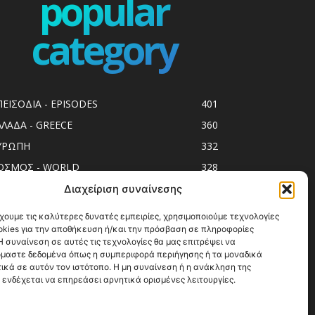
popular
category
ΠΕΙΣΟΔΙΑ - EPISODES
401
ΛΛΑΔΑ - GREECE
360
ΥΡΩΠΗ
332
ΟΣΜΟΣ - WORLD
328
op10
303
Διαχείριση συναίνεσης
ol spots
293
χουμε τις καλύτερες δυνατές εμπειρίες, χρησιμοποιούμε τεχνολογίες
okies για την αποθήκευση ή/και την πρόσβαση σε πληροφορίες
ess Release
250
 συναίνεση σε αυτές τις τεχνολογίες θα μας επιτρέψει να
ΗΣΙΑ
244
μαστε δεδομένα όπως η συμπεριφορά περιήγησης ή τα μοναδικά
ικά σε αυτόν τον ιστότοπο. Η μη συναίνεση ή η ανάκληση της
ΑΞΙΔΙΩΤΙΚΟΙ ΟΔΗΓΟΙ
215
 ενδέχεται να επηρεάσει αρνητικά ορισμένες λειτουργίες.