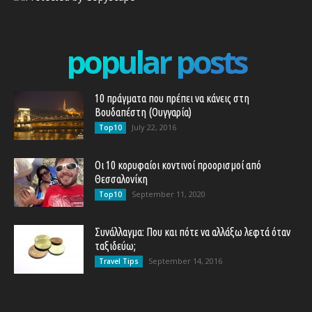
popular posts
10 πράγματα που πρέπει να κάνεις στη
Βουδαπέστη (Ουγγαρία)
July 22, 2016
Top10
Οι 10 κορυφαίοι κοντινοί προορισμοί από
Θεσσαλονίκη
September 11, 2020
Top10
Συνάλλαγμα: Που και πότε να αλλάξω λεφτά όταν
ταξιδεύω;
September 14, 2016
Travel Tips