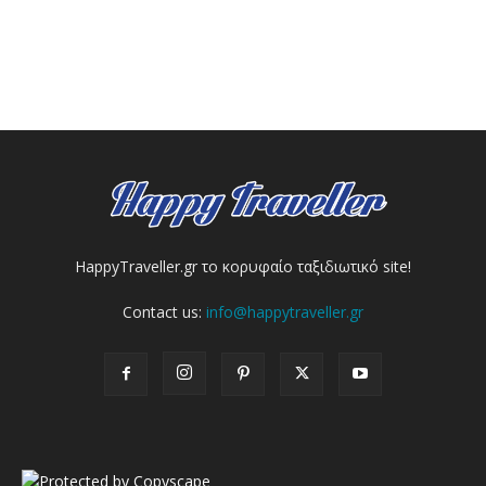
HappyTraveller.gr το κορυφαίο ταξιδιωτικό site!
Contact us:
info@happytraveller.gr