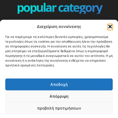
popular category
ΕΠΕΙΣΟΔΙΑ - EPISODES
401
Διαχείριση συναίνεσης
ΕΛΛΑΔΑ - GREECE
359
Για να παρέχουμε τις καλύτερες δυνατές εμπειρίες, χρησιμοποιούμε
ΕΥΡΩΠΗ
332
τεχνολογίες όπως τα cookies για την αποθήκευση ή/και την πρόσβαση
ΚΟΣΜΟΣ - WORLD
328
σε πληροφορίες συσκευής. Η συναίνεση σε αυτές τις τεχνολογίες θα
μας επιτρέψει να επεξεργαζόμαστε δεδομένα όπως η συμπεριφορά
Top10
303
περιήγησης ή τα μοναδικά αναγνωριστικά σε αυτόν τον ιστότοπο. Η μη
συναίνεση ή η ανάκληση της συναίνεσης ενδέχεται να επηρεάσει
Cool spots
293
αρνητικά ορισμένες λειτουργίες.
Press Release
250
ΝΗΣΙΑ
243
Αποδοχή
ΤΑΞΙΔΙΩΤΙΚΟΙ ΟΔΗΓΟΙ
215
Απόρριψη
προβολή προτιμήσεων
© Happy Traveller 2014-2025
WP2Social Auto Publish
Powered By :
XYZScripts.com