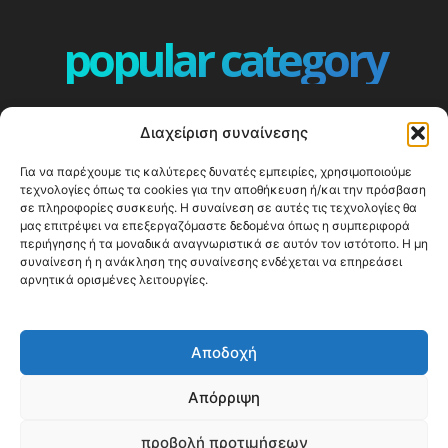
popular category
ΕΠΕΙΣΟΔΙΑ - EPISODES
401
Διαχείριση συναίνεσης
ΕΛΛΑΔΑ - GREECE
360
Για να παρέχουμε τις καλύτερες δυνατές εμπειρίες, χρησιμοποιούμε
ΕΥΡΩΠΗ
332
τεχνολογίες όπως τα cookies για την αποθήκευση ή/και την πρόσβαση
ΚΟΣΜΟΣ - WORLD
328
σε πληροφορίες συσκευής. Η συναίνεση σε αυτές τις τεχνολογίες θα
μας επιτρέψει να επεξεργαζόμαστε δεδομένα όπως η συμπεριφορά
Top10
303
περιήγησης ή τα μοναδικά αναγνωριστικά σε αυτόν τον ιστότοπο. Η μη
συναίνεση ή η ανάκληση της συναίνεσης ενδέχεται να επηρεάσει
Cool spots
293
αρνητικά ορισμένες λειτουργίες.
Press Release
250
ΝΗΣΙΑ
246
Αποδοχή
ΤΑΞΙΔΙΩΤΙΚΟΙ ΟΔΗΓΟΙ
215
Απόρριψη
προβολή προτιμήσεων
© Happy Traveller 2014-2025