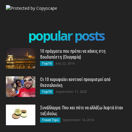
popular posts
10 πράγματα που πρέπει να κάνεις στη
Βουδαπέστη (Ουγγαρία)
July 22, 2016
Top10
Οι 10 κορυφαίοι κοντινοί προορισμοί από
Θεσσαλονίκη
September 11, 2020
Top10
Συνάλλαγμα: Που και πότε να αλλάξω λεφτά όταν
ταξιδεύω;
September 14, 2016
Travel Tips