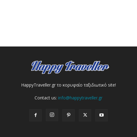
HappyTraveller.gr το κορυφαίο ταξιδιωτικό site!
Contact us:
info@happytraveller.gr