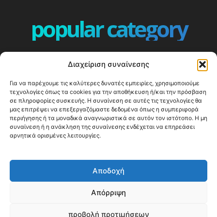
popular category
ΕΠΕΙΣΟΔΙΑ - EPISODES
401
Διαχείριση συναίνεσης
ΕΛΛΑΔΑ - GREECE
360
Για να παρέχουμε τις καλύτερες δυνατές εμπειρίες, χρησιμοποιούμε
ΕΥΡΩΠΗ
332
τεχνολογίες όπως τα cookies για την αποθήκευση ή/και την πρόσβαση
ΚΟΣΜΟΣ - WORLD
328
σε πληροφορίες συσκευής. Η συναίνεση σε αυτές τις τεχνολογίες θα
μας επιτρέψει να επεξεργαζόμαστε δεδομένα όπως η συμπεριφορά
Top10
303
περιήγησης ή τα μοναδικά αναγνωριστικά σε αυτόν τον ιστότοπο. Η μη
συναίνεση ή η ανάκληση της συναίνεσης ενδέχεται να επηρεάσει
Cool spots
293
αρνητικά ορισμένες λειτουργίες.
Press Release
250
ΝΗΣΙΑ
246
Αποδοχή
ΤΑΞΙΔΙΩΤΙΚΟΙ ΟΔΗΓΟΙ
215
Απόρριψη
προβολή προτιμήσεων
© Happy Traveller 2014-2025