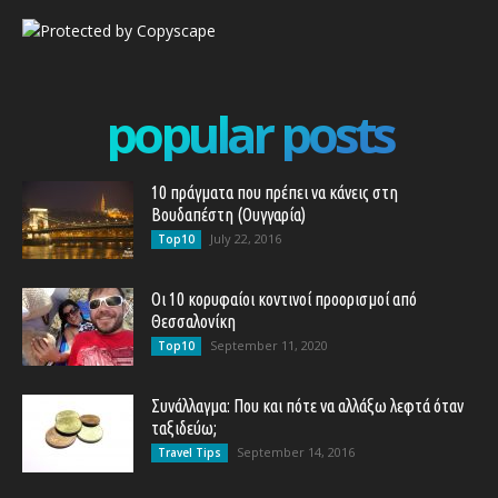
popular posts
10 πράγματα που πρέπει να κάνεις στη
Βουδαπέστη (Ουγγαρία)
July 22, 2016
Top10
Οι 10 κορυφαίοι κοντινοί προορισμοί από
Θεσσαλονίκη
September 11, 2020
Top10
Συνάλλαγμα: Που και πότε να αλλάξω λεφτά όταν
ταξιδεύω;
September 14, 2016
Travel Tips