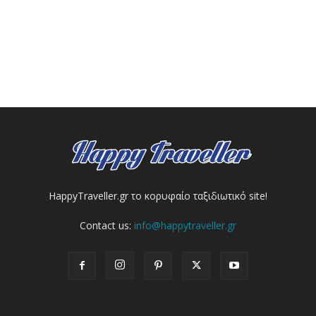
HappyTraveller.gr το κορυφαίο ταξιδιωτικό site!
Contact us:
info@happytraveller.gr