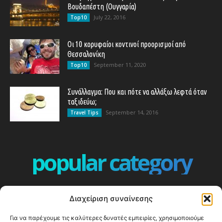
Βουδαπέστη (Ουγγαρία)
July 22, 2016
Top10
Οι 10 κορυφαίοι κοντινοί προορισμοί από
Θεσσαλονίκη
September 11, 2020
Top10
Συνάλλαγμα: Που και πότε να αλλάξω λεφτά όταν
ταξιδεύω;
September 14, 2016
Travel Tips
popular category
ΕΠΕΙΣΟΔΙΑ - EPISODES
401
Διαχείριση συναίνεσης
ΕΛΛΑΔΑ - GREECE
360
Για να παρέχουμε τις καλύτερες δυνατές εμπειρίες, χρησιμοποιούμε
ΕΥΡΩΠΗ
332