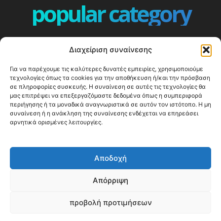
popular category
ΕΠΕΙΣΟΔΙΑ - EPISODES
401
Διαχείριση συναίνεσης
ΕΛΛΑΔΑ - GREECE
360
Για να παρέχουμε τις καλύτερες δυνατές εμπειρίες, χρησιμοποιούμε
ΕΥΡΩΠΗ
332
τεχνολογίες όπως τα cookies για την αποθήκευση ή/και την πρόσβαση
ΚΟΣΜΟΣ - WORLD
328
σε πληροφορίες συσκευής. Η συναίνεση σε αυτές τις τεχνολογίες θα
μας επιτρέψει να επεξεργαζόμαστε δεδομένα όπως η συμπεριφορά
Top10
303
περιήγησης ή τα μοναδικά αναγνωριστικά σε αυτόν τον ιστότοπο. Η μη
συναίνεση ή η ανάκληση της συναίνεσης ενδέχεται να επηρεάσει
Cool spots
293
αρνητικά ορισμένες λειτουργίες.
Press Release
250
ΝΗΣΙΑ
243
Αποδοχή
ΤΑΞΙΔΙΩΤΙΚΟΙ ΟΔΗΓΟΙ
215
Απόρριψη
προβολή προτιμήσεων
© Happy Traveller 2014-2025
WP2Social Auto Publish
Powered By :
XYZScripts.com