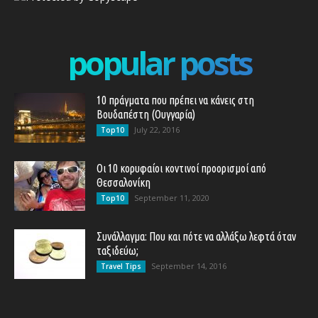
popular posts
10 πράγματα που πρέπει να κάνεις στη
Βουδαπέστη (Ουγγαρία)
July 22, 2016
Top10
Οι 10 κορυφαίοι κοντινοί προορισμοί από
Θεσσαλονίκη
September 11, 2020
Top10
Συνάλλαγμα: Που και πότε να αλλάξω λεφτά όταν
ταξιδεύω;
September 14, 2016
Travel Tips