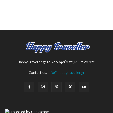
HappyTraveller.gr το κορυφαίο ταξιδιωτικό site!
Contact us:
info@happytraveller.gr