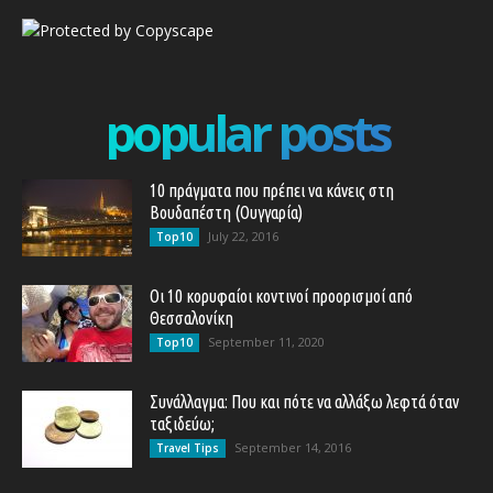
popular posts
10 πράγματα που πρέπει να κάνεις στη
Βουδαπέστη (Ουγγαρία)
July 22, 2016
Top10
Οι 10 κορυφαίοι κοντινοί προορισμοί από
Θεσσαλονίκη
September 11, 2020
Top10
Συνάλλαγμα: Που και πότε να αλλάξω λεφτά όταν
ταξιδεύω;
September 14, 2016
Travel Tips