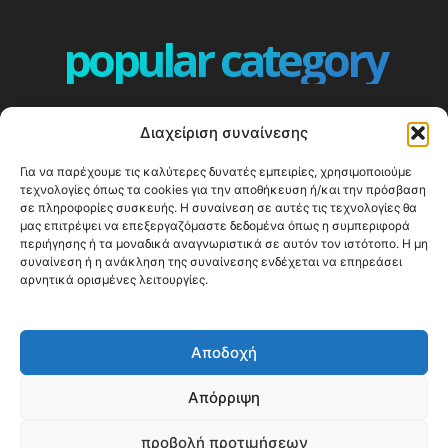
popular category
ΕΠΕΙΣΟΔΙΑ - EPISODES
401
Διαχείριση συναίνεσης
ΕΛΛΑΔΑ - GREECE
360
Για να παρέχουμε τις καλύτερες δυνατές εμπειρίες, χρησιμοποιούμε
ΕΥΡΩΠΗ
332
τεχνολογίες όπως τα cookies για την αποθήκευση ή/και την πρόσβαση
ΚΟΣΜΟΣ - WORLD
328
σε πληροφορίες συσκευής. Η συναίνεση σε αυτές τις τεχνολογίες θα
μας επιτρέψει να επεξεργαζόμαστε δεδομένα όπως η συμπεριφορά
Top10
303
περιήγησης ή τα μοναδικά αναγνωριστικά σε αυτόν τον ιστότοπο. Η μη
συναίνεση ή η ανάκληση της συναίνεσης ενδέχεται να επηρεάσει
Cool spots
294
αρνητικά ορισμένες λειτουργίες.
Press Release
250
ΝΗΣΙΑ
247
Αποδοχή
ΤΑΞΙΔΙΩΤΙΚΟΙ ΟΔΗΓΟΙ
215
Απόρριψη
προβολή προτιμήσεων
© Happy Traveller 2014-2025