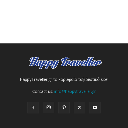
HappyTraveller.gr το κορυφαίο ταξιδιωτικό site!
Contact us:
info@happytraveller.gr