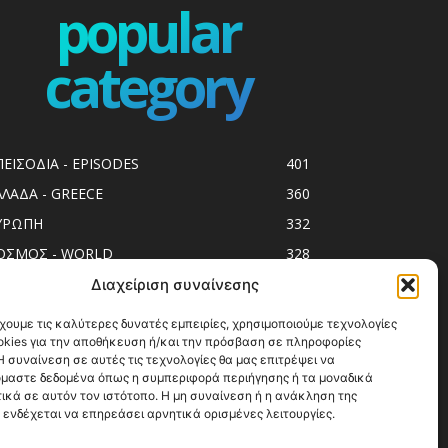
popular
category
ΠΕΙΣΟΔΙΑ - EPISODES
401
ΛΛΑΔΑ - GREECE
360
ΥΡΩΠΗ
332
ΟΣΜΟΣ - WORLD
328
op10
303
Διαχείριση συναίνεσης
ol spots
294
χουμε τις καλύτερες δυνατές εμπειρίες, χρησιμοποιούμε τεχνολογίες
okies για την αποθήκευση ή/και την πρόσβαση σε πληροφορίες
ess Release
250
 συναίνεση σε αυτές τις τεχνολογίες θα μας επιτρέψει να
ΗΣΙΑ
247
μαστε δεδομένα όπως η συμπεριφορά περιήγησης ή τα μοναδικά
ικά σε αυτόν τον ιστότοπο. Η μη συναίνεση ή η ανάκληση της
ΑΞΙΔΙΩΤΙΚΟΙ ΟΔΗΓΟΙ
215
 ενδέχεται να επηρεάσει αρνητικά ορισμένες λειτουργίες.