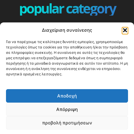
popular category
ΕΠΕΙΣΟΔΙΑ - EPISODES
401
Διαχείριση συναίνεσης
ΕΛΛΑΔΑ - GREECE
360
Για να παρέχουμε τις καλύτερες δυνατές εμπειρίες, χρησιμοποιούμε
ΕΥΡΩΠΗ
332
τεχνολογίες όπως τα cookies για την αποθήκευση ή/και την πρόσβαση
ΚΟΣΜΟΣ - WORLD
328
σε πληροφορίες συσκευής. Η συναίνεση σε αυτές τις τεχνολογίες θα
μας επιτρέψει να επεξεργαζόμαστε δεδομένα όπως η συμπεριφορά
Top10
303
περιήγησης ή τα μοναδικά αναγνωριστικά σε αυτόν τον ιστότοπο. Η μη
συναίνεση ή η ανάκληση της συναίνεσης ενδέχεται να επηρεάσει
Cool spots
293
αρνητικά ορισμένες λειτουργίες.
Press Release
250
ΝΗΣΙΑ
244
Αποδοχή
ΤΑΞΙΔΙΩΤΙΚΟΙ ΟΔΗΓΟΙ
215
Απόρριψη
προβολή προτιμήσεων
© Happy Traveller 2014-2025
WP2Social Auto Publish
Powered By :
XYZScripts.com