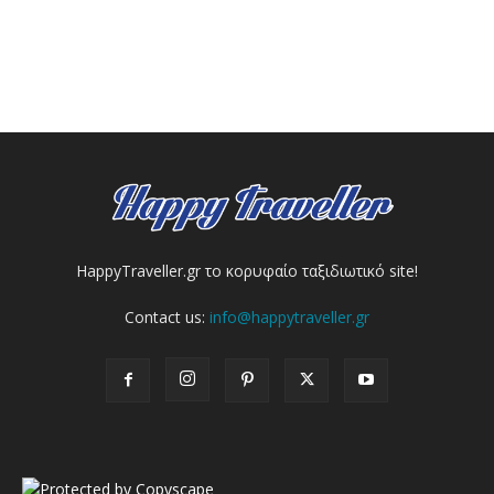
HappyTraveller.gr το κορυφαίο ταξιδιωτικό site!
Contact us:
info@happytraveller.gr