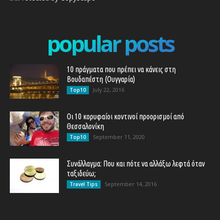
popular posts
10 πράγματα που πρέπει να κάνεις στη
Βουδαπέστη (Ουγγαρία)
July 22, 2016
Top10
Οι 10 κορυφαίοι κοντινοί προορισμοί από
Θεσσαλονίκη
September 11, 2020
Top10
Συνάλλαγμα: Που και πότε να αλλάξω λεφτά όταν
ταξιδεύω;
September 14, 2016
Travel Tips