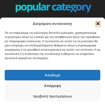
popular category
ΕΠΕΙΣΟΔΙΑ - EPISODES
401
Διαχείριση συναίνεσης
ΕΛΛΑΔΑ - GREECE
359
Για να παρέχουμε τις καλύτερες δυνατές εμπειρίες, χρησιμοποιούμε
ΕΥΡΩΠΗ
332
τεχνολογίες όπως τα cookies για την αποθήκευση ή/και την πρόσβαση
ΚΟΣΜΟΣ - WORLD
328
σε πληροφορίες συσκευής. Η συναίνεση σε αυτές τις τεχνολογίες θα
μας επιτρέψει να επεξεργαζόμαστε δεδομένα όπως η συμπεριφορά
Top10
303
περιήγησης ή τα μοναδικά αναγνωριστικά σε αυτόν τον ιστότοπο. Η μη
συναίνεση ή η ανάκληση της συναίνεσης ενδέχεται να επηρεάσει
Cool spots
293
αρνητικά ορισμένες λειτουργίες.
Press Release
250
ΝΗΣΙΑ
243
Αποδοχή
ΤΑΞΙΔΙΩΤΙΚΟΙ ΟΔΗΓΟΙ
215
Απόρριψη
προβολή προτιμήσεων
© Happy Traveller 2014-2025
WP2Social Auto Publish
Powered By :
XYZScripts.com