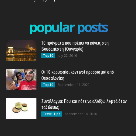
popular posts
10 πράγματα που πρέπει να κάνεις στη
Βουδαπέστη (Ουγγαρία)
July 22, 2016
Top10
Οι 10 κορυφαίοι κοντινοί προορισμοί από
Θεσσαλονίκη
September 11, 2020
Top10
Συνάλλαγμα: Που και πότε να αλλάξω λεφτά όταν
ταξιδεύω;
September 14, 2016
Travel Tips