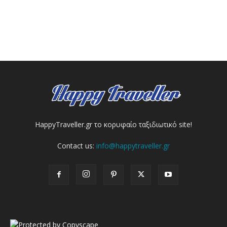
HappyTraveller.gr το κορυφαίο ταξιδιωτικό site!
Contact us:
info@happytraveller.gr