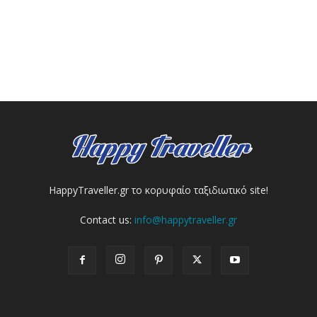
HappyTraveller.gr το κορυφαίο ταξιδιωτικό site!
Contact us:
info@happytraveller.gr