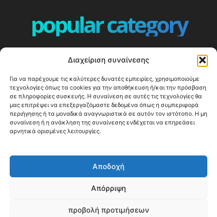
popular category
ΕΠΕΙΣΟΔΙΑ - EPISODES
401
Διαχείριση συναίνεσης
ΕΛΛΑΔΑ - GREECE
360
Για να παρέχουμε τις καλύτερες δυνατές εμπειρίες, χρησιμοποιούμε
ΕΥΡΩΠΗ
332
τεχνολογίες όπως τα cookies για την αποθήκευση ή/και την πρόσβαση
ΚΟΣΜΟΣ - WORLD
328
σε πληροφορίες συσκευής. Η συναίνεση σε αυτές τις τεχνολογίες θα
μας επιτρέψει να επεξεργαζόμαστε δεδομένα όπως η συμπεριφορά
Top10
303
περιήγησης ή τα μοναδικά αναγνωριστικά σε αυτόν τον ιστότοπο. Η μη
συναίνεση ή η ανάκληση της συναίνεσης ενδέχεται να επηρεάσει
Cool spots
293
αρνητικά ορισμένες λειτουργίες.
Press Release
250
ΝΗΣΙΑ
245
Αποδοχή
ΤΑΞΙΔΙΩΤΙΚΟΙ ΟΔΗΓΟΙ
215
Απόρριψη
προβολή προτιμήσεων
© Happy Traveller 2014-2025