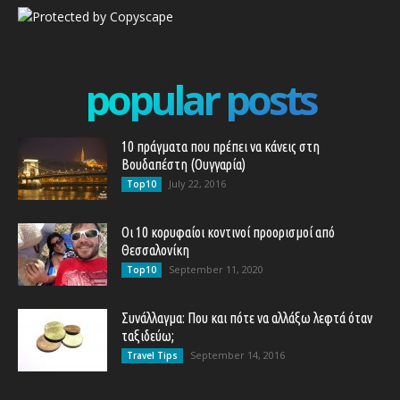
popular posts
10 πράγματα που πρέπει να κάνεις στη
Βουδαπέστη (Ουγγαρία)
July 22, 2016
Top10
Οι 10 κορυφαίοι κοντινοί προορισμοί από
Θεσσαλονίκη
September 11, 2020
Top10
Συνάλλαγμα: Που και πότε να αλλάξω λεφτά όταν
ταξιδεύω;
September 14, 2016
Travel Tips