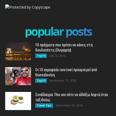
popular posts
10 πράγματα που πρέπει να κάνεις στη
Βουδαπέστη (Ουγγαρία)
July 22, 2016
Top10
Οι 10 κορυφαίοι κοντινοί προορισμοί από
Θεσσαλονίκη
September 11, 2020
Top10
Συνάλλαγμα: Που και πότε να αλλάξω λεφτά όταν
ταξιδεύω;
September 14, 2016
Travel Tips