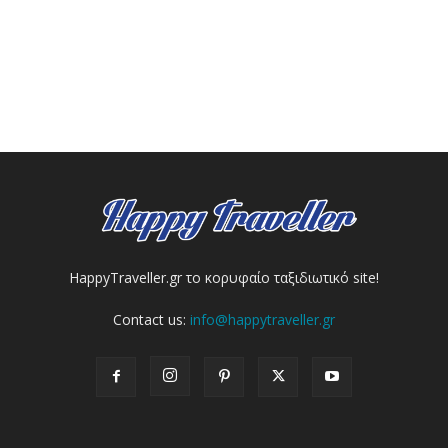
HappyTraveller.gr το κορυφαίο ταξιδιωτικό site!
Contact us:
info@happytraveller.gr