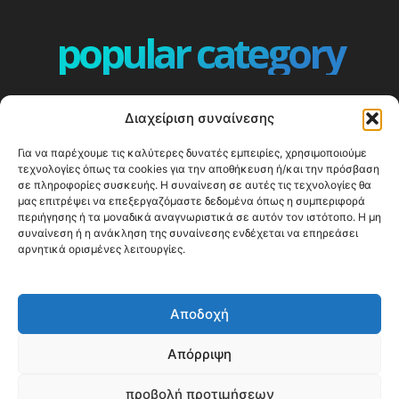
popular category
ΕΠΕΙΣΟΔΙΑ - EPISODES
401
Διαχείριση συναίνεσης
ΕΛΛΑΔΑ - GREECE
360
Για να παρέχουμε τις καλύτερες δυνατές εμπειρίες, χρησιμοποιούμε
ΕΥΡΩΠΗ
332
τεχνολογίες όπως τα cookies για την αποθήκευση ή/και την πρόσβαση
ΚΟΣΜΟΣ - WORLD
328
σε πληροφορίες συσκευής. Η συναίνεση σε αυτές τις τεχνολογίες θα
μας επιτρέψει να επεξεργαζόμαστε δεδομένα όπως η συμπεριφορά
Top10
303
περιήγησης ή τα μοναδικά αναγνωριστικά σε αυτόν τον ιστότοπο. Η μη
συναίνεση ή η ανάκληση της συναίνεσης ενδέχεται να επηρεάσει
Cool spots
293
αρνητικά ορισμένες λειτουργίες.
Press Release
250
ΝΗΣΙΑ
246
Αποδοχή
ΤΑΞΙΔΙΩΤΙΚΟΙ ΟΔΗΓΟΙ
215
Απόρριψη
προβολή προτιμήσεων
© Happy Traveller 2014-2025