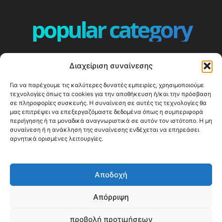
popular category
ΕΠΕΙΣΟΔΙΑ - EPISODES
401
Διαχείριση συναίνεσης
ΕΛΛΑΔΑ - GREECE
360
Για να παρέχουμε τις καλύτερες δυνατές εμπειρίες, χρησιμοποιούμε
ΕΥΡΩΠΗ
332
τεχνολογίες όπως τα cookies για την αποθήκευση ή/και την πρόσβαση
ΚΟΣΜΟΣ - WORLD
328
σε πληροφορίες συσκευής. Η συναίνεση σε αυτές τις τεχνολογίες θα
μας επιτρέψει να επεξεργαζόμαστε δεδομένα όπως η συμπεριφορά
Top10
303
περιήγησης ή τα μοναδικά αναγνωριστικά σε αυτόν τον ιστότοπο. Η μη
συναίνεση ή η ανάκληση της συναίνεσης ενδέχεται να επηρεάσει
Cool spots
294
αρνητικά ορισμένες λειτουργίες.
Press Release
250
ΝΗΣΙΑ
247
Αποδοχή
ΤΑΞΙΔΙΩΤΙΚΟΙ ΟΔΗΓΟΙ
215
Απόρριψη
προβολή προτιμήσεων
© Happy Traveller 2014-2025