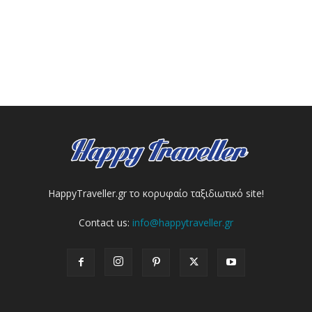
HappyTraveller.gr το κορυφαίο ταξιδιωτικό site!
Contact us:
info@happytraveller.gr