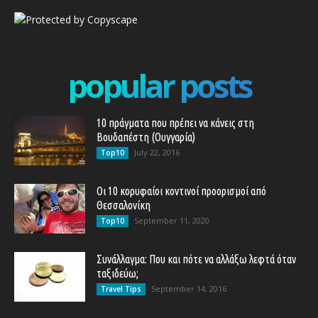
popular posts
10 πράγματα που πρέπει να κάνεις στη
Βουδαπέστη (Ουγγαρία)
July 22, 2016
Top10
Οι 10 κορυφαίοι κοντινοί προορισμοί από
Θεσσαλονίκη
September 11, 2020
Top10
Συνάλλαγμα: Που και πότε να αλλάξω λεφτά όταν
ταξιδεύω;
September 14, 2016
Travel Tips