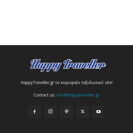
HappyTraveller.gr το κορυφαίο ταξιδιωτικό site!
Contact us:
info@happytraveller.gr