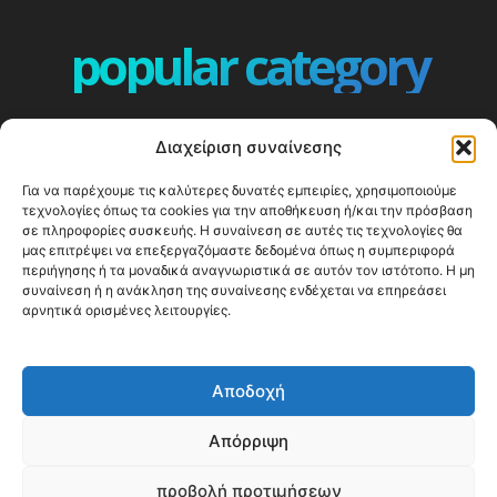
popular category
ΕΠΕΙΣΟΔΙΑ - EPISODES
401
Διαχείριση συναίνεσης
ΕΛΛΑΔΑ - GREECE
360
Για να παρέχουμε τις καλύτερες δυνατές εμπειρίες, χρησιμοποιούμε
ΕΥΡΩΠΗ
332
τεχνολογίες όπως τα cookies για την αποθήκευση ή/και την πρόσβαση
ΚΟΣΜΟΣ - WORLD
328
σε πληροφορίες συσκευής. Η συναίνεση σε αυτές τις τεχνολογίες θα
μας επιτρέψει να επεξεργαζόμαστε δεδομένα όπως η συμπεριφορά
Top10
303
περιήγησης ή τα μοναδικά αναγνωριστικά σε αυτόν τον ιστότοπο. Η μη
συναίνεση ή η ανάκληση της συναίνεσης ενδέχεται να επηρεάσει
Cool spots
293
αρνητικά ορισμένες λειτουργίες.
Press Release
250
ΝΗΣΙΑ
246
Αποδοχή
ΤΑΞΙΔΙΩΤΙΚΟΙ ΟΔΗΓΟΙ
215
Απόρριψη
προβολή προτιμήσεων
© Happy Traveller 2014-2025