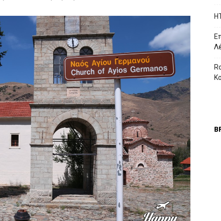
H
Επ
Λ
Ro
Κ
Β