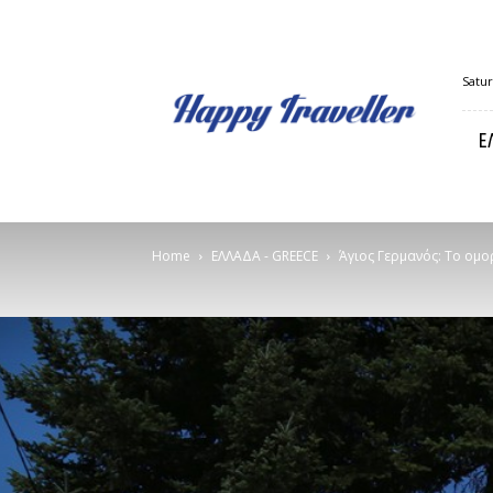
Happy
Satur
Traveller
Ε
Home
ΕΛΛΑΔΑ - GREECE
Άγιος Γερμανός: Το ομ