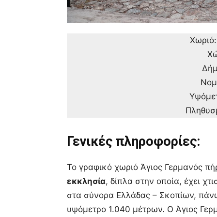
Χωριό:
Χώ
Δήμ
Νομ
Υψόμετ
Πληθυσμ
Γενικές πληροφορίες:
Το γραφικό χωριό Άγιος Γερμανός πή
εκκλησία
, δίπλα στην οποία, έχει χτ
στα σύνορα Ελλάδας – Σκοπίων, πάν
υψόμετρο 1.040 μέτρων. Ο Άγιος Γερ