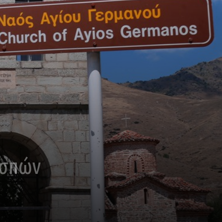
εσπών