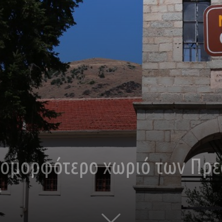
ο ομορφότερο χωριό των Πρ
4