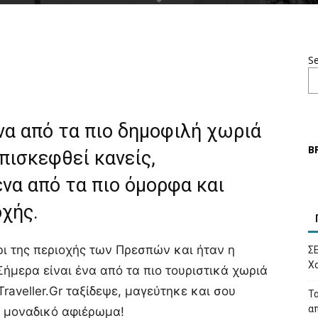
S
ένα από τα πιο δημοφιλή χωριά
Β
πισκεφθεί κανείς,
ένα από τα πιο όμορφα και
οχής.
ι της περιοχής των Πρεσπών και ήταν η
Σ
Χα
μερα είναι ένα από τα πιο τουριστικά χωριά
Traveller.Gr ταξίδεψε, μαγεύτηκε και σου
Τα
απ
α μοναδικό αφιέρωμα!