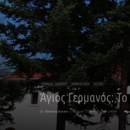
ΕΛΛΑΔΑ - GREECE
ΜΑΚΕΔΟΝΙΑ
ΧΩΡΙΑ
Άγιος Γερμανός: Τ
By
Electra Asteri
-
August 17, 2016
24549