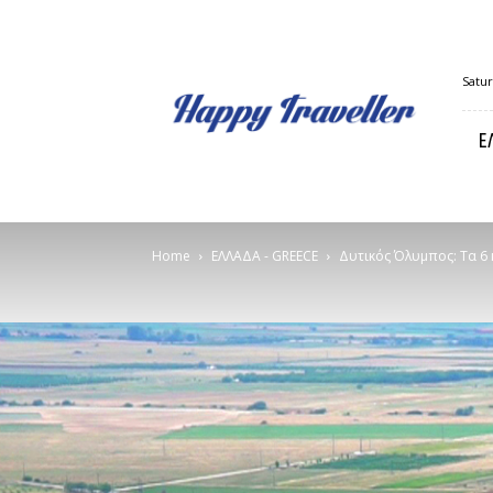
Happy
Satur
Traveller
Ε
Home
ΕΛΛΑΔΑ - GREECE
Δυτικός Όλυμπος: Τα 6