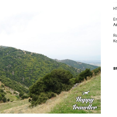
H
Επ
Λ
Ro
Κ
Β