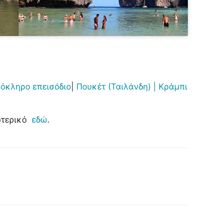
λόκληρο επεισόδιο
|
Πουκέτ (Ταιλάνδη) |
Κράμπι
ωτερικό
εδώ
.