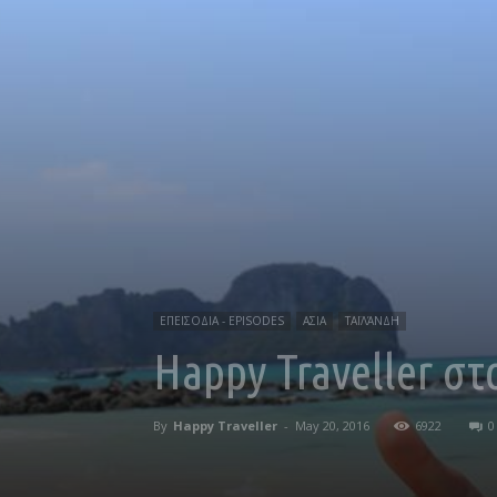
ΕΠΕΙΣΟΔΙΑ - EPISODES
ΑΣΙΑ
ΤΑΪΛΆΝΔΗ
Happy Traveller στ
By
Happy Traveller
-
May 20, 2016
6922
0