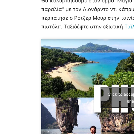
Θα κολυμπήσουμε στον όρμο “Μάγια” 
παραλία” με τον Λιονάρντο ντι κάπρι
περπάτησε ο Ρότζερ Μουρ στην ταινί
πιστόλι”. Ταξιδέψτε στην εξωτική
Ταϊ
Click to acc
ena