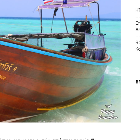
H
Επ
Λ
Ro
Κ
Β