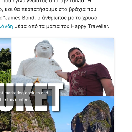
που έγινε γνωστός από την ταινία “Η
ο, και θα περπατήσουμε στα βράχια που
α “James Bond, ο άνθρωπος με το χρυσό
λάνδη
μέσα από τα μάτια του Happy Traveller.
ept marketing cookies and
ble this content