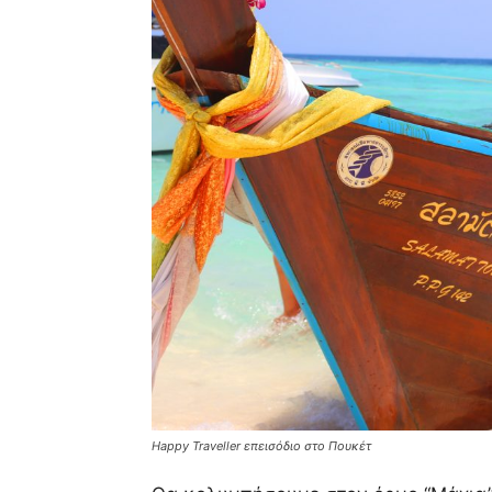
Happy Traveller επεισόδιο στο Πουκέτ