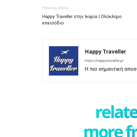
Previous article
Happy Traveller στην Ικαρία | Ολόκληρο
επεισόδιο
Happy Traveller
https://happytraveller.gr
Η πιο σημαντική αποσκ
relate
more f