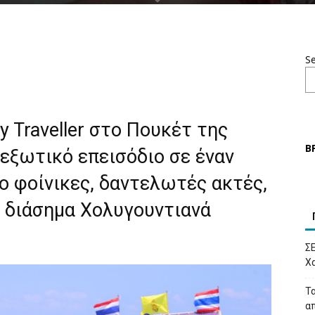
S
 Traveller στο Πουκέτ της
Β
 εξωτικό επεισόδιο σε έναν
ο φοίνικες, δαντελωτές ακτές,
ι διάσημα Χολυγουντιανά
Σ
Χα
Τα
απ