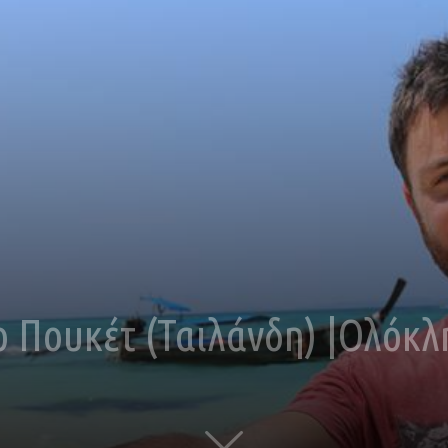
ο Πουκέτ (Ταιλάνδη) |Ολόκλ