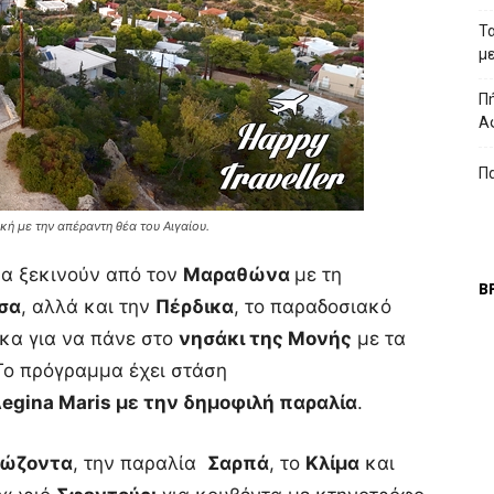
Τ
μ
Πή
Α
Π
κή με την απέραντη θέα του Αιγαίου.
ρα ξεκινούν από τον
Μαραθώνα
με τη
Β
σσα
, αλλά και την
Πέρδικα
, το παραδοσιακό
κα για να πάνε στο
νησάκι της Μονής
με τα
Το πρόγραμμα έχει στάση
egina Maris με την δημοφιλή παραλία
.
Σώζοντ
α
, την παραλία
Σαρπά
, το
Κλίμα
και