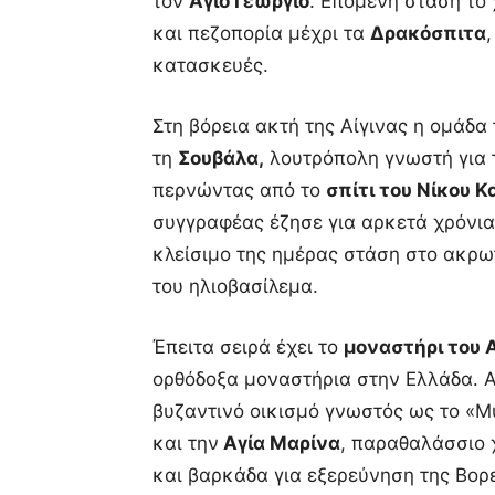
τον
Άγιο Γεώργιο
. Επόμενη στάση το
και πεζοπορία μέχρι τα
Δρακόσπιτα
κατασκευές.
Στη βόρεια ακτή της Αίγινας η ομάδα 
τη
Σουβάλα,
λουτρόπολη γνωστή για τ
περνώντας από το
σπίτι του Νίκου 
συγγραφέας έζησε για αρκετά χρόνια
κλείσιμο της ημέρας στάση στο ακρω
του ηλιοβασίλεμα.
Έπειτα σειρά έχει το
μοναστήρι του 
ορθόδοξα μοναστήρια στην Ελλάδα. 
βυζαντινό οικισμό γνωστός ως το «
και την
Αγία Μαρίνα
, παραθαλάσσιο 
και βαρκάδα για εξερεύνηση της Βορε