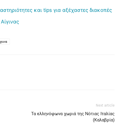
ραστηριότητες και tips για αξέχαστες διακοπές
 Αίγινας
ίγινα
Next article
Τα ελληνόφωνα χωριά της Νότιας Ιταλίας
(Καλαβρία)