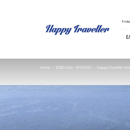
Happy
Frida
Traveller
Ε
Home
ΕΠΕΙΣΟΔΙΑ - EPISODES
Happy Traveller στη