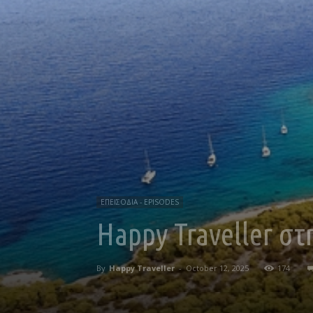
ΕΠΕΙΣΟΔΙΑ - EPISODES
Happy Traveller στη
By
Happy Traveller
-
October 12, 2025
174