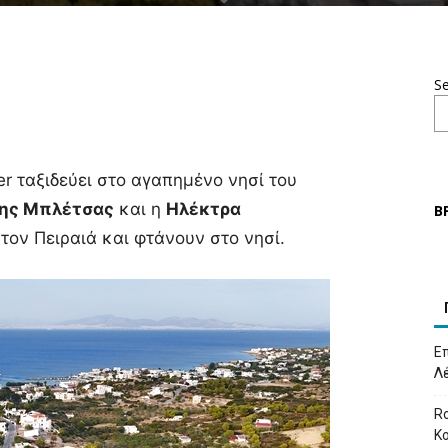
S
er ταξιδεύει στο αγαπημένο νησί του
ης Μπλέτσας
και η
Ηλέκτρα
Β
 τον Πειραιά και φτάνουν στο νησί.
Επ
Λ
Ro
Κ