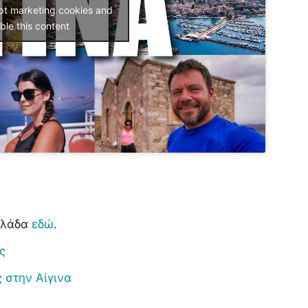
ept marketing cookies and
ble this content
λλάδα
εδώ
.
ς
ς στην Αίγινα