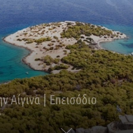
ν Αίγινα | Επεισόδιο
0