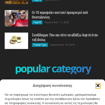
Οι 10 κορυφαίοι κοντινοί προορισμοί από
Θεσσαλονίκη
September 11, 2020
Top10
Συνάλλαγμα: Που και πότε να αλλάξω λεφτά όταν
ταξιδεύω;
September 14, 2016
Travel Tips
popular category
ΕΠΕΙΣΟΔΙΑ - EPISODES
401
Διαχείριση συναίνεσης
ΕΛΛΑΔΑ - GREECE
360
Για να παρέχουμε τις καλύτερες δυνατές εμπειρίες, χρησιμοποιούμε
ΕΥΡΩΠΗ
332
τεχνολογίες όπως τα cookies για την αποθήκευση ή/και την πρόσβαση
ΚΟΣΜΟΣ - WORLD
328
σε πληροφορίες συσκευής. Η συναίνεση σε αυτές τις τεχνολογίες θα