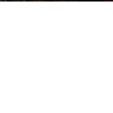
By
Happy Traveller
-
March 24, 2026
159
0