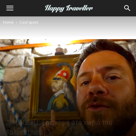
Home
Cool spots
Cool spots
ΕΛΛΑΔΑ - GREECE
ΧΩΡΙΑ
ΛΙΜΠΟΒΙΣΙ: Επίσκεψη στο χωριό του
Κολοκοτρώνη