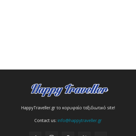
HappyTraveller.gr το κορυφαίο ταξιδιωτικό site!
Contact us:
info@happytraveller.gr