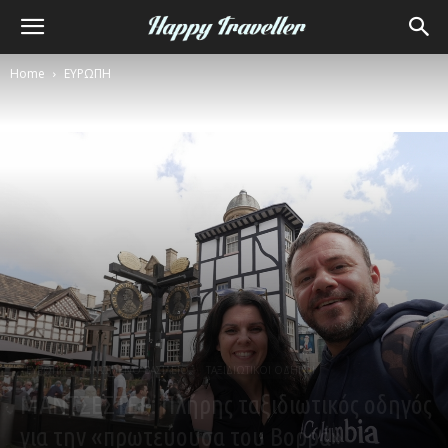
Home
ΕΥΡΩΠΗ
ΕΥΡΩΠΗ
ΗΝΩΜΕΝΟ ΒΑΣΙΛΕΙΟ
ΤΑΞΙΔΙΩΤΙΚΟΙ ΟΔΗΓΟΙ
ΜΑΝΤΣΕΣΤΕΡ: Πλήρης ταξιδιωτικός οδηγός
για την «πρωτεύουσα του Βορρά»