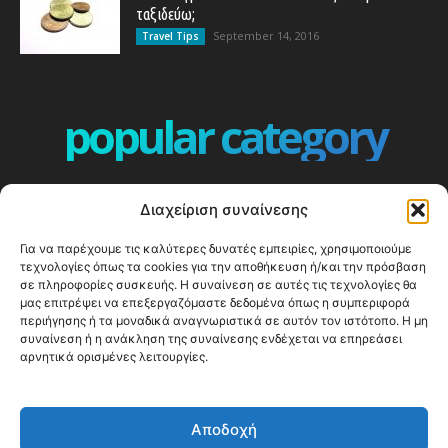
ταξιδεύω;
September 14, 2016
Travel Tips
popular category
ΕΠΕΙΣΟΔΙΑ - EPISODES
401
Διαχείριση συναίνεσης
ΕΛΛΑΔΑ - GREECE
360
Για να παρέχουμε τις καλύτερες δυνατές εμπειρίες, χρησιμοποιούμε
ΕΥΡΩΠΗ
332
τεχνολογίες όπως τα cookies για την αποθήκευση ή/και την πρόσβαση
ΚΟΣΜΟΣ - WORLD
328
σε πληροφορίες συσκευής. Η συναίνεση σε αυτές τις τεχνολογίες θα
μας επιτρέψει να επεξεργαζόμαστε δεδομένα όπως η συμπεριφορά
Top10
303
περιήγησης ή τα μοναδικά αναγνωριστικά σε αυτόν τον ιστότοπο. Η μη
συναίνεση ή η ανάκληση της συναίνεσης ενδέχεται να επηρεάσει
Cool spots
293
αρνητικά ορισμένες λειτουργίες.
Press Release
250
ΝΗΣΙΑ
243
Αποδοχή
ΤΑΞΙΔΙΩΤΙΚΟΙ ΟΔΗΓΟΙ
215