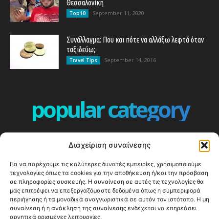
Θεσσαλονίκη
September 11, 2020
Top10
Συνάλλαγμα: Που και πότε να αλλάξω λεφτά όταν
ταξιδεύω;
September 14, 2016
Travel Tips
popular category
ΕΠΕΙΣΟΔΙΑ - EPISODES
401
Διαχείριση συναίνεσης
ΕΛΛΑΔΑ - GREECE
360
Για να παρέχουμε τις καλύτερες δυνατές εμπειρίες, χρησιμοποιούμε
ΕΥΡΩΠΗ
332
τεχνολογίες όπως τα cookies για την αποθήκευση ή/και την πρόσβαση
ΚΟΣΜΟΣ - WORLD
328
σε πληροφορίες συσκευής. Η συναίνεση σε αυτές τις τεχνολογίες θα
μας επιτρέψει να επεξεργαζόμαστε δεδομένα όπως η συμπεριφορά
Top10
304
περιήγησης ή τα μοναδικά αναγνωριστικά σε αυτόν τον ιστότοπο. Η μη
συναίνεση ή η ανάκληση της συναίνεσης ενδέχεται να επηρεάσει
Cool spots
294
αρνητικά ορισμένες λειτουργίες.