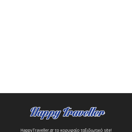
HappyTraveller.gr το κορυφαίο ταξιδιωτικό site!