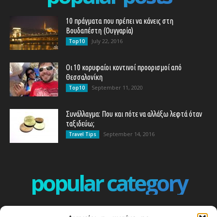
10 πράγματα που πρέπει να κάνεις στη
Βουδαπέστη (Ουγγαρία)
July 22, 2016
Top10
Οι 10 κορυφαίοι κοντινοί προορισμοί από
Θεσσαλονίκη
September 11, 2020
Top10
Συνάλλαγμα: Που και πότε να αλλάξω λεφτά όταν
ταξιδεύω;
September 14, 2016
Travel Tips
popular category
ΕΠΕΙΣΟΔΙΑ - EPISODES
401