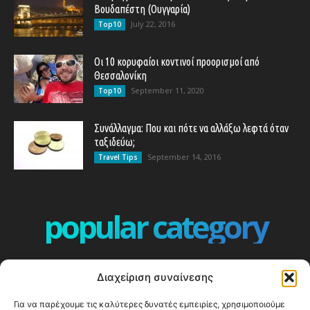
Βουδαπέστη (Ουγγαρία)
July 22, 2016
Top10
Οι 10 κορυφαίοι κοντινοί προορισμοί από
Θεσσαλονίκη
September 11, 2020
Top10
Συνάλλαγμα: Που και πότε να αλλάξω λεφτά όταν
ταξιδεύω;
September 14, 2016
Travel Tips
popular category
ΕΠΕΙΣΟΔΙΑ - EPISODES
401
Διαχείριση συναίνεσης
ΕΛΛΑΔΑ - GREECE
360
Για να παρέχουμε τις καλύτερες δυνατές εμπειρίες, χρησιμοποιούμε
ΕΥΡΩΠΗ
332