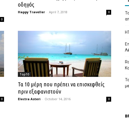
οδηγός
Happy Traveller
-
April 7, 2018
0
Τα
απ
0
H
Επ
Λ
Ro
Κ
Top10
Τ
Τα 10 μέρη που πρέπει να επισκεφθείς
μ
πριν εξαφανιστούν
Electra Asteri
-
October 14, 2016
0
0
Β