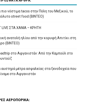
ΠΡΟΣΦΑΤΑ ΑΡΘΡΑ:
 πιο νόστιμα tacos στην Πόλη του Μεξικού, το
όλυτο street food (ΒΙΝΤΕΟ)
T LIVE ΣΤΑ ΧΑΝΙΑ – ΚΡΗΤΗ
ική ανατολή ηλίου από την κορυφή Απιτίκι στη
έρο (ΒΙΝΤΕΟ)
adtrip στο Αφγανιστάν: Από την Καμπούλ στο
ουντούζ
α αυστηρά μέτρα ασφαλείας στα ξενοδοχεία που
είναμε στο Αφγανιστάν
ΡΕΣ ΑΕΡΟΠΟΡΙΚΑ: