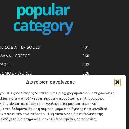
popular
category
ΠΕΙΣΟΔΙΑ - EPISODES
401
ΛΛΑΔΑ - GREECE
360
ΥΡΩΠΗ
332
ΟΣΜΟΣ - WORLD
328
op10
303
Διαχείριση συναίνεσης
ol spots
293
χουμε τις καλύτερες δυνατές εμπειρίες, χρησιμοποιούμε τεχνολογίες
okies για την αποθήκευση ή/και την πρόσβαση σε πληροφορίες
ess Release
250
 συναίνεση σε αυτές τις τεχνολογίες θα μας επιτρέψει να
ΗΣΙΑ
246
μαστε δεδομένα όπως η συμπεριφορά περιήγησης ή τα μοναδικά
ικά σε αυτόν τον ιστότοπο. Η μη συναίνεση ή η ανάκληση της
ΑΞΙΔΙΩΤΙΚΟΙ ΟΔΗΓΟΙ
215
 ενδέχεται να επηρεάσει αρνητικά ορισμένες λειτουργίες.