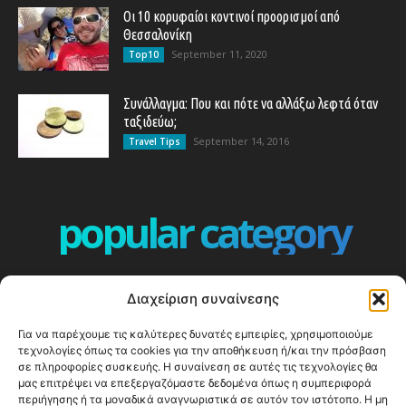
Οι 10 κορυφαίοι κοντινοί προορισμοί από
Θεσσαλονίκη
September 11, 2020
Top10
Συνάλλαγμα: Που και πότε να αλλάξω λεφτά όταν
ταξιδεύω;
September 14, 2016
Travel Tips
popular category
ΕΠΕΙΣΟΔΙΑ - EPISODES
401
Διαχείριση συναίνεσης
ΕΛΛΑΔΑ - GREECE
359
Για να παρέχουμε τις καλύτερες δυνατές εμπειρίες, χρησιμοποιούμε
ΕΥΡΩΠΗ
332
τεχνολογίες όπως τα cookies για την αποθήκευση ή/και την πρόσβαση
ΚΟΣΜΟΣ - WORLD
328
σε πληροφορίες συσκευής. Η συναίνεση σε αυτές τις τεχνολογίες θα
μας επιτρέψει να επεξεργαζόμαστε δεδομένα όπως η συμπεριφορά
Top10
303
περιήγησης ή τα μοναδικά αναγνωριστικά σε αυτόν τον ιστότοπο. Η μη