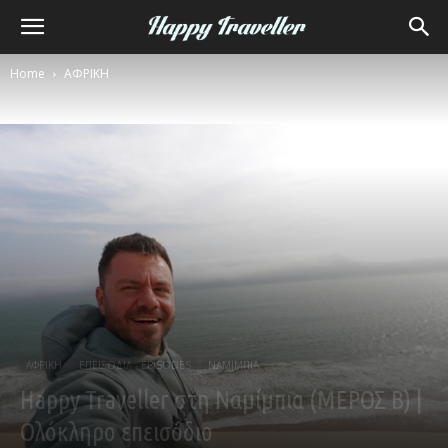
Home
ΑΦΡΙΚΗ
ΑΦΡΙΚΗ
ΕΠΕΙΣΟΔΙΑ - EPISODES
ΝΑΜΙΜΠΙΑ
Happy Traveller στη Ναμίμπια (ΜΕΡΟΣ Β) |
Ολόκληρο επεισόδιο