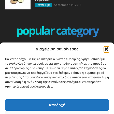
September 14, 2016
Travel Tips
popular category
ΕΠΕΙΣΟΔΙΑ - EPISODES
401
Διαχείριση συναίνεσης
ΕΛΛΑΔΑ - GREECE
360
Για να παρέχουμε τις καλύτερες δυνατές εμπειρίες, χρησιμοποιούμε
ΕΥΡΩΠΗ
332
τεχνολογίες όπως τα cookies για την αποθήκευση ή/και την πρόσβαση
ΚΟΣΜΟΣ - WORLD
328
σε πληροφορίες συσκευής. Η συναίνεση σε αυτές τις τεχνολογίες θα
μας επιτρέψει να επεξεργαζόμαστε δεδομένα όπως η συμπεριφορά
Top10
303
περιήγησης ή τα μοναδικά αναγνωριστικά σε αυτόν τον ιστότοπο. Η μη
συναίνεση ή η ανάκληση της συναίνεσης ενδέχεται να επηρεάσει
Cool spots
294
αρνητικά ορισμένες λειτουργίες.
Press Release
250
ΝΗΣΙΑ
247
Αποδοχή
ΤΑΞΙΔΙΩΤΙΚΟΙ ΟΔΗΓΟΙ
215