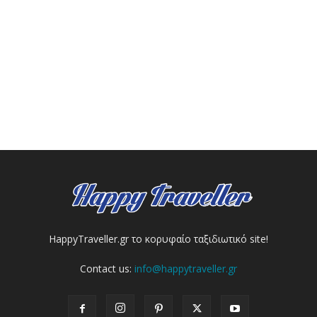
HappyTraveller.gr το κορυφαίο ταξιδιωτικό site!
Contact us:
info@happytraveller.gr