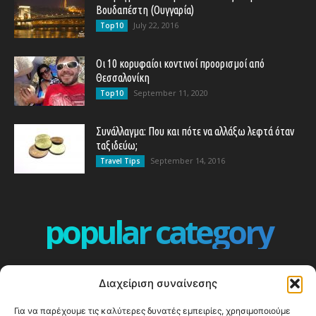
Βουδαπέστη (Ουγγαρία)
July 22, 2016
Top10
Οι 10 κορυφαίοι κοντινοί προορισμοί από
Θεσσαλονίκη
September 11, 2020
Top10
Συνάλλαγμα: Που και πότε να αλλάξω λεφτά όταν
ταξιδεύω;
September 14, 2016
Travel Tips
popular category
ΕΠΕΙΣΟΔΙΑ - EPISODES
401
Διαχείριση συναίνεσης
ΕΛΛΑΔΑ - GREECE
360
Για να παρέχουμε τις καλύτερες δυνατές εμπειρίες, χρησιμοποιούμε
ΕΥΡΩΠΗ
332