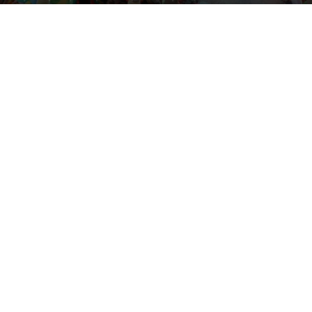
By
Happy Traveller
-
February 11, 2019
2988
0