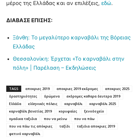
μέρος της Ελλάδας και αν επιλέξεις,
εδώ
.
ΔΙΑΒΑΣΕ ΕΠΙΣΗΣ:
Ξάνθη: To μεγαλύτερο καρναβάλι της Βόρειας
Ελλάδας
Θεσσαλονίκη: Έρχεται «Το καρναβάλι στην
πόλη» | Παρέλαση – Εκδηλώσεις
TAGS
αποκριες 2019
αποκριες 2019 εκδρομες
αποκριες 2025
δραστηριότητες
δρώμενα
εκδρομες καθαρα δευτερα 2019
Ελλάδα
ελληνικές πόλεις
καρναβάλι
καρναβάλι 2025
καρναβάλι βενετίας 2019
κορυφαίες
ξενοδοχείο
ομαδικα ταξιδια
που να μείνω
που να πάω
που να πάω τις απόκριες
ταξίδι
ταξιδια αποκριες 2019
φετινό καρναβάλι