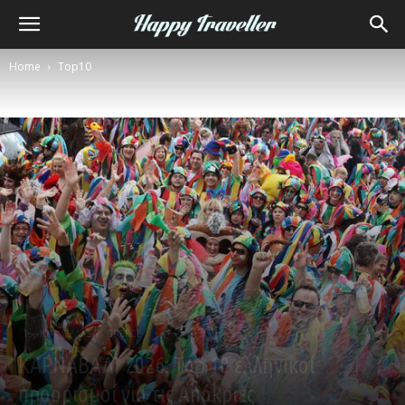
Home
Top10
Top10
ΕΛΛΑΔΑ - GREECE
ΚΑΡΝΑΒΑΛΙ 2026: Top 10 ελληνικοί
προορισμοί για τις Απόκριες