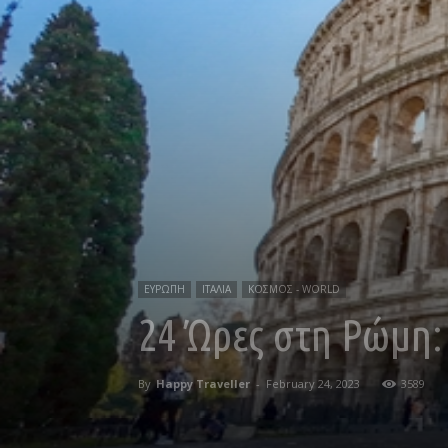
ΕΥΡΩΠΗ
ΙΤΑΛΙΑ
ΚΟΣΜΟΣ - WORLD
24 Ώρες στη Ρώμη:
By
Happy Traveller
-
February 24, 2023
3589