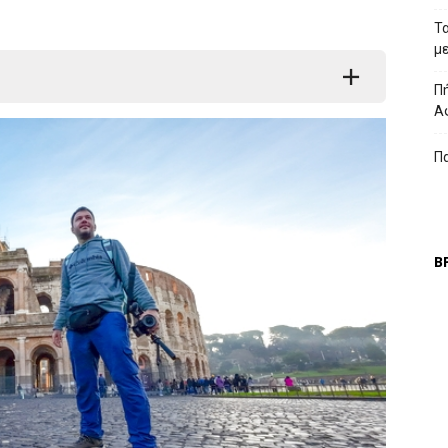
Τ
μ
Πή
Α
Π
Β