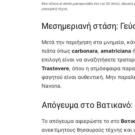
Μια τέλεια al dente μακαρονάδα στο Lei Gli Amici, ιδανικ
μαγειρική τέχνη.
Μεσημεριανή στάση: Γεύ
Μετά την περιήγηση στα μνημεία, κά
πιάτα όπως
carbonara
,
amatriciana
ή
επιλογή είναι να αναζητήσετε τρατορ
Trastevere
, όπου η ατμόσφαιρα παρα
φαγητού είναι αυθεντική. Μην παραλ
Navona.
Απόγευμα στο Βατικανό:
Το απόγευμα αφιερώστε το στο
Βατι
ανεκτίμητους θησαυρούς τέχνης και 