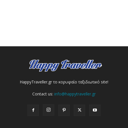
HappyTraveller.gr το κορυφαίο ταξιδιωτικό site!
Contact us:
info@happytraveller.gr