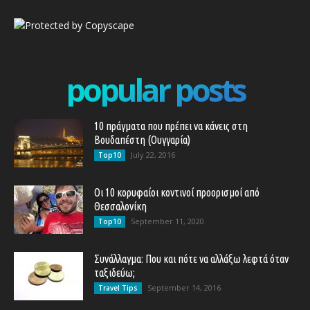
popular posts
10 πράγματα που πρέπει να κάνεις στη
Βουδαπέστη (Ουγγαρία)
July 22, 2016
Top10
Οι 10 κορυφαίοι κοντινοί προορισμοί από
Θεσσαλονίκη
September 11, 2020
Top10
Συνάλλαγμα: Που και πότε να αλλάξω λεφτά όταν
ταξιδεύω;
September 14, 2016
Travel Tips