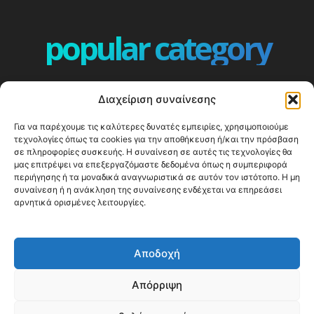
popular category
ΕΠΕΙΣΟΔΙΑ - EPISODES
401
Διαχείριση συναίνεσης
ΕΛΛΑΔΑ - GREECE
360
Για να παρέχουμε τις καλύτερες δυνατές εμπειρίες, χρησιμοποιούμε
ΕΥΡΩΠΗ
332
τεχνολογίες όπως τα cookies για την αποθήκευση ή/και την πρόσβαση
ΚΟΣΜΟΣ - WORLD
328
σε πληροφορίες συσκευής. Η συναίνεση σε αυτές τις τεχνολογίες θα
μας επιτρέψει να επεξεργαζόμαστε δεδομένα όπως η συμπεριφορά
Top10
303
περιήγησης ή τα μοναδικά αναγνωριστικά σε αυτόν τον ιστότοπο. Η μη
συναίνεση ή η ανάκληση της συναίνεσης ενδέχεται να επηρεάσει
Cool spots
294
αρνητικά ορισμένες λειτουργίες.
Press Release
250
ΝΗΣΙΑ
247
Αποδοχή
ΤΑΞΙΔΙΩΤΙΚΟΙ ΟΔΗΓΟΙ
215
Απόρριψη