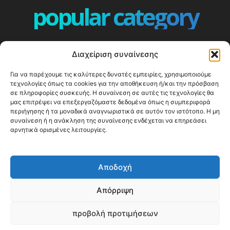
popular category
ΕΠΕΙΣΟΔΙΑ - EPISODES
401
Διαχείριση συναίνεσης
ΕΛΛΑΔΑ - GREECE
360
Για να παρέχουμε τις καλύτερες δυνατές εμπειρίες, χρησιμοποιούμε
ΕΥΡΩΠΗ
332
τεχνολογίες όπως τα cookies για την αποθήκευση ή/και την πρόσβαση
ΚΟΣΜΟΣ - WORLD
328
σε πληροφορίες συσκευής. Η συναίνεση σε αυτές τις τεχνολογίες θα
μας επιτρέψει να επεξεργαζόμαστε δεδομένα όπως η συμπεριφορά
Top10
303
περιήγησης ή τα μοναδικά αναγνωριστικά σε αυτόν τον ιστότοπο. Η μη
συναίνεση ή η ανάκληση της συναίνεσης ενδέχεται να επηρεάσει
Cool spots
294
αρνητικά ορισμένες λειτουργίες.
Press Release
250
ΝΗΣΙΑ
247
Αποδοχή
ΤΑΞΙΔΙΩΤΙΚΟΙ ΟΔΗΓΟΙ
215
Απόρριψη
προβολή προτιμήσεων
© Happy Traveller 2014-2025