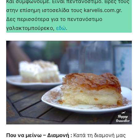
Και συμφωνούμε. Είναι πεντανόστιμο. Βρες τους
στην επίσημη ιστοσελίδα τους karvelis.com.gr.
Δες περισσότερα για το πεντανόστιμο
γαλακτομπούρεκο,
εδώ
.
Που να μείνω – Διαμονή :
Κατά τη διαμονή μας