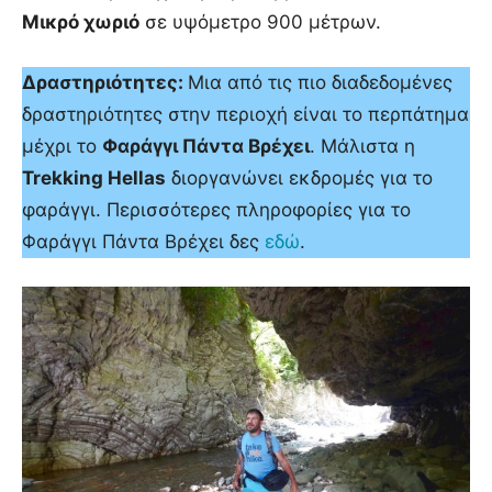
Μικρό χωριό
σε υψόμετρο 900 μέτρων.
Δραστηριότητες:
Μια από τις πιο διαδεδομένες
δραστηριότητες στην περιοχή είναι το περπάτημα
μέχρι το
Φαράγγι Πάντα Βρέχει
. Μάλιστα η
Trekking Hellas
διοργανώνει εκδρομές για το
φαράγγι. Περισσότερες πληροφορίες για το
Φαράγγι Πάντα Βρέχει δες
εδώ
.