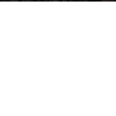
By
Electra Asteri
-
January 23, 2020
23164
0