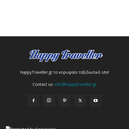
HappyTraveller.gr το κορυφαίο ταξιδιωτικό site!
Contact us:
info@happytraveller.gr