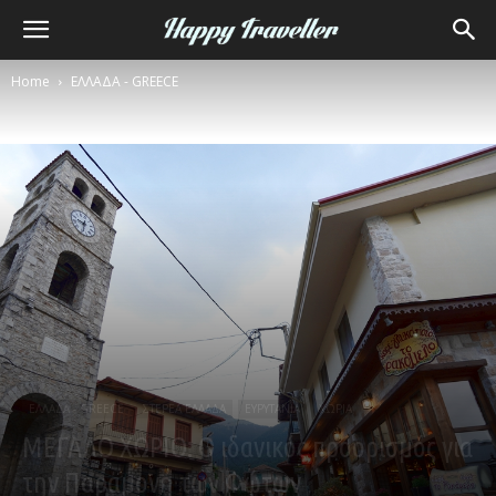
Home
ΕΛΛΑΔΑ - GREECE
ΕΛΛΑΔΑ - GREECE
ΣΤΕΡΕΑ ΕΛΛΑΔΑ
ΕΥΡΥΤΑΝΙΑ
ΧΩΡΙΑ
ΜΕΓΑΛΟ ΧΩΡΙΟ: Ο ιδανικός προορισμός για
την Παραμονή των Φώτων