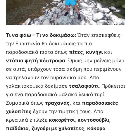
Τι να φάω – Τι να δοκιμάσω:
Όταν επισκεφθείς
την Ευρυτανία θα δοκιμάσεις τα πιο
παραδοσιακά πιάτα όπως
πίτες
,
κυνήγι
και
ντόπια ψητή πέστροφα
. Όμως μην μείνεις μόνο
σε αυτά, υπάρχουν τόσα ακόμη που περιμένουν
να τρελάνουν τον ουρανίσκο σου. Από
γαλακτοκομικά δοκίμασε
τσαλαφούτι
. Πρόκειται
για ένα παραδοσιακό μαλακό λευκό τυρί.
Ζυμαρικά όπως
τραχανάς
, και
παραδοσιακές
χυλοπίτες
έχουν την τιμητική τους. Από
κρεατικά επίλεξε
κοκορέτσι
,
κοντοσούβλι
,
παϊδάκια
,
ζυγούρι µε χυλοπίτες
,
κόκορα