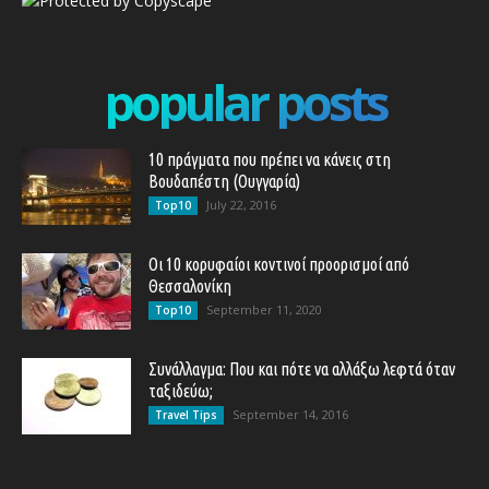
popular posts
10 πράγματα που πρέπει να κάνεις στη
Βουδαπέστη (Ουγγαρία)
July 22, 2016
Top10
Οι 10 κορυφαίοι κοντινοί προορισμοί από
Θεσσαλονίκη
September 11, 2020
Top10
Συνάλλαγμα: Που και πότε να αλλάξω λεφτά όταν
ταξιδεύω;
September 14, 2016
Travel Tips