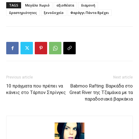
TAGS
Mεγάλο Χωριό
αξιοθέατα
διαμονή
δραστηριότητες
ξενοδοχείο
Φαράγγι Πάντα Βρέχει
Previous article
Next article
10 πράγματα που πρέπει να
Babmoo Rafting: Βαρκάδα στο
κάνεις στο Τάρπον Σπρίνγκς
Great River της Τζαμάικα με τα
παραδοσιακά βαρκάκια