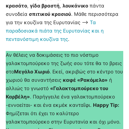
κρασάτο
,
γίδα βραστή
,
λουκάνικο
πάντα
συνοδεία
σπιτικού κρασιού
. Μάθε περισσότερα
για την κουζίνα της Ευρυτανίας –>
Τα
παραδοσιακά πιάτα της Ευρυτανίας και η
πεντανόστιμη κουζίνα της
.
Αν θέλεις να δοκιμάσεις το πιο νόστιμο
γαλακτομπούρεκο της ζωής σου τότε θα το βρεις
στο
Μεγάλο Χωριό
. Εκεί, ακριβώς στο κέντρο του
χωριού θα συναντήσεις
καφέ «Ρακόμελο»
ή
αλλιώς το γνωστό
«Γαλακτομπούρεκο του
Καρβέλη»
. Παρήγγειλε ένα γαλακτομπούρεκο
-εννοείται- και ένα εκμέκ κανταΐφι.
Happy Tip:
Φημίζεται ότι έχει το καλύτερο
γαλακτομπούρεκο στην Ευρυτανία και όχι μόνο.