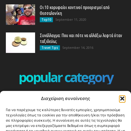
Οι 10 κορυφαίοι κοντινοί προορισμοί από
Θεσσαλονίκη
September 11, 2020
Top10
Συνάλλαγμα: Που και πότε να αλλάξω λεφτά όταν
ταξιδεύω;
September 14, 2016
Travel Tips
popular category
ΕΠΕΙΣΟΔΙΑ - EPISODES
401
Διαχείριση συναίνεσης
ΕΛΛΑΔΑ - GREECE
360
Για να παρέχουμε τις καλύτερες δυνατές εμπειρίες, χρησιμοποιούμε
ΕΥΡΩΠΗ
332
τεχνολογίες όπως τα cookies για την αποθήκευση ή/και την πρόσβαση
ΚΟΣΜΟΣ - WORLD
328
σε πληροφορίες συσκευής. Η συναίνεση σε αυτές τις τεχνολογίες θα
μας επιτρέψει να επεξεργαζόμαστε δεδομένα όπως η συμπεριφορά
Top10
303
περιήγησης ή τα μοναδικά αναγνωριστικά σε αυτόν τον ιστότοπο. Η μη