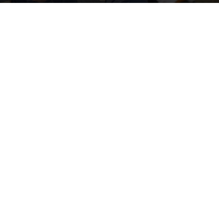
By
Happy Traveller
-
March 26, 2020
1113
2