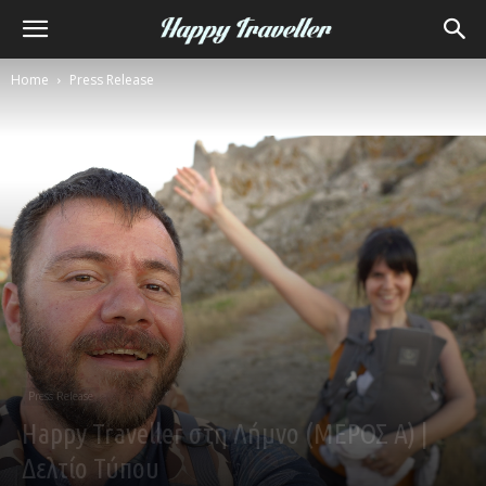
Home
Press Release
Press Release
Happy Traveller στη Λήμνο (ΜΕΡΟΣ Α) |
Δελτίο Τύπου