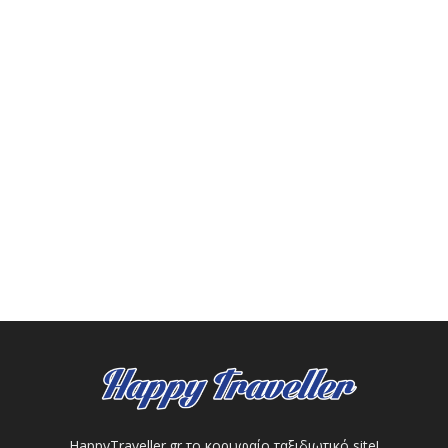
HappyTraveller.gr το κορυφαίο ταξιδιωτικό site!