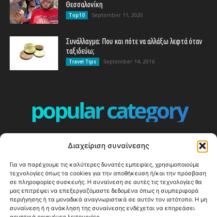
Θεσσαλονίκη
September 11, 2020
Top10
Συνάλλαγμα: Που και πότε να αλλάξω λεφτά όταν
ταξιδεύω;
September 14, 2016
Travel Tips
popular category
ΕΠΕΙΣΟΔΙΑ - EPISODES
401
Διαχείριση συναίνεσης
ΕΛΛΑΔΑ - GREECE
360
Για να παρέχουμε τις καλύτερες δυνατές εμπειρίες, χρησιμοποιούμε
ΕΥΡΩΠΗ
332
τεχνολογίες όπως τα cookies για την αποθήκευση ή/και την πρόσβαση
ΚΟΣΜΟΣ - WORLD
328
σε πληροφορίες συσκευής. Η συναίνεση σε αυτές τις τεχνολογίες θα
μας επιτρέψει να επεξεργαζόμαστε δεδομένα όπως η συμπεριφορά
Top10
303
περιήγησης ή τα μοναδικά αναγνωριστικά σε αυτόν τον ιστότοπο. Η μη
συναίνεση ή η ανάκληση της συναίνεσης ενδέχεται να επηρεάσει
Cool spots
294
αρνητικά ορισμένες λειτουργίες.