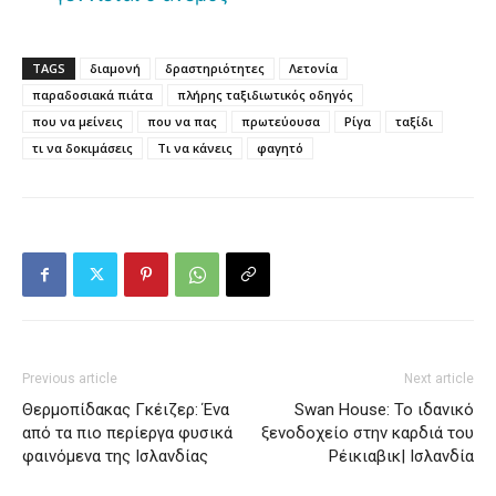
TAGS
διαμονή
δραστηριότητες
Λετονία
παραδοσιακά πιάτα
πλήρης ταξιδιωτικός οδηγός
που να μείνεις
που να πας
πρωτεύουσα
Ρίγα
ταξίδι
τι να δοκιμάσεις
Τι να κάνεις
φαγητό
Previous article
Next article
Θερμοπίδακας Γκέιζερ: Ένα
Swan House: Το ιδανικό
από τα πιο περίεργα φυσικά
ξενοδοχείο στην καρδιά του
φαινόμενα της Ισλανδίας
Ρέικιαβικ| Ισλανδία