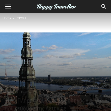
Home
ΕΥΡΩΠΗ
ΕΥΡΩΠΗ
ΚΟΣΜΟΣ - WORLD
ΛΕΤΟΝΙΑ
Ρίγα: Πλήρης ταξιδιωτικός οδηγός για την
πρωτεύουσα της Λετονίας