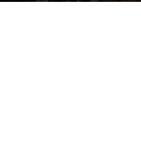
By
Electra Asteri
-
July 22, 2018
21374
0