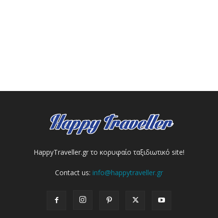
HappyTraveller.gr το κορυφαίο ταξιδιωτικό site!
Contact us:
info@happytraveller.gr