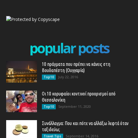
popular posts
10 πράγματα που πρέπει να κάνεις στη
Βουδαπέστη (Ουγγαρία)
July 22, 2016
Top10
Οι 10 κορυφαίοι κοντινοί προορισμοί από
Θεσσαλονίκη
September 11, 2020
Top10
Συνάλλαγμα: Που και πότε να αλλάξω λεφτά όταν
ταξιδεύω;
September 14, 2016
Travel Tips