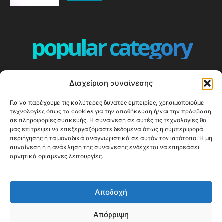
popular category
ΕΠΕΙΣΟΔΙΑ - EPISODES
401
Διαχείριση συναίνεσης
ΕΛΛΑΔΑ - GREECE
360
Για να παρέχουμε τις καλύτερες δυνατές εμπειρίες, χρησιμοποιούμε
ΕΥΡΩΠΗ
332
τεχνολογίες όπως τα cookies για την αποθήκευση ή/και την πρόσβαση
ΚΟΣΜΟΣ - WORLD
328
σε πληροφορίες συσκευής. Η συναίνεση σε αυτές τις τεχνολογίες θα
μας επιτρέψει να επεξεργαζόμαστε δεδομένα όπως η συμπεριφορά
Top10
303
περιήγησης ή τα μοναδικά αναγνωριστικά σε αυτόν τον ιστότοπο. Η μη
συναίνεση ή η ανάκληση της συναίνεσης ενδέχεται να επηρεάσει
Cool spots
293
αρνητικά ορισμένες λειτουργίες.
Press Release
250
ΝΗΣΙΑ
244
Αποδοχή
ΤΑΞΙΔΙΩΤΙΚΟΙ ΟΔΗΓΟΙ
215
Απόρριψη