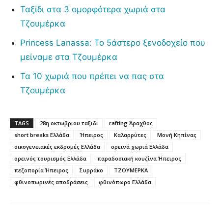
Ταξίδι στα 3 ομορφότερα χωριά στα
Τζουμέρκα
Princess Lanassa: Το 5άστερο ξενοδοχείο που
μείναμε στα Τζουμέρκα
Τα 10 χωριά που πρέπει να πας στα
Τζουμέρκα
TAGS
28η οκτωβριου ταξιδι
rafting Άραχθος
short breaks Ελλάδα
Ήπειρος
Καλαρρύτες
Μονή Κηπίνας
οικογενειακές εκδρομές Ελλάδα
ορεινά χωριά Ελλάδα
ορεινός τουρισμός Ελλάδα
παραδοσιακή κουζίνα Ήπειρος
πεζοπορία Ήπειρος
Συρράκο
ΤΖΟΥΜΕΡΚΑ
φθινοπωρινές αποδράσεις
φθινόπωρο Ελλάδα