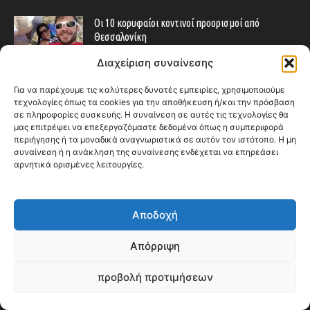
Οι 10 κορυφαίοι κοντινοί προορισμοί από
Θεσσαλονίκη
September 11, 2020
Top10
Διαχείριση συναίνεσης
Συνάλλαγμα: Που και πότε να αλλάξω λεφτά όταν
Για να παρέχουμε τις καλύτερες δυνατές εμπειρίες, χρησιμοποιούμε
ταξιδεύω;
τεχνολογίες όπως τα cookies για την αποθήκευση ή/και την πρόσβαση
σε πληροφορίες συσκευής. Η συναίνεση σε αυτές τις τεχνολογίες θα
September 14, 2016
Travel Tips
μας επιτρέψει να επεξεργαζόμαστε δεδομένα όπως η συμπεριφορά
περιήγησης ή τα μοναδικά αναγνωριστικά σε αυτόν τον ιστότοπο. Η μη
συναίνεση ή η ανάκληση της συναίνεσης ενδέχεται να επηρεάσει
αρνητικά ορισμένες λειτουργίες.
popular category
Αποδοχή
ΕΠΕΙΣΟΔΙΑ - EPISODES
401
Απόρριψη
ΕΛΛΑΔΑ - GREECE
360
ΕΥΡΩΠΗ
332
προβολή προτιμήσεων
ΚΟΣΜΟΣ - WORLD
328