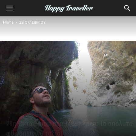
Home
28 ΟΚΤΩΒΡΙΟΥ
28 ΟΚΤΩΒΡΙΟΥ
ΕΠΟΧΕΣ
ΦΘΙΝΟΠΩΡΟ
28η Οκτωβρίου στα Τζουμέρκα: Το απόλυτο
φθινοπωρινό ταξίδι