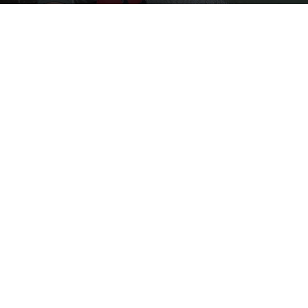
By
Happy Traveller
-
October 1, 2025
581
0