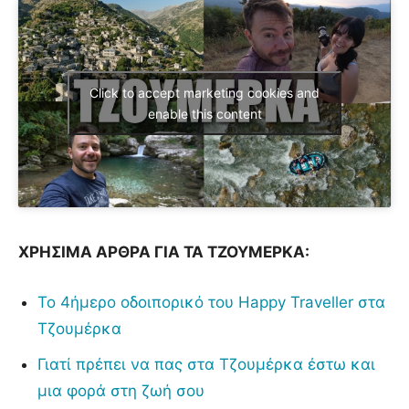
Click to accept marketing cookies and
enable this content
ΧΡΗΣΙΜΑ ΑΡΘΡΑ ΓΙΑ ΤΑ ΤΖΟΥΜΕΡΚΑ:
Το 4ήμερο οδοιπορικό του Happy Traveller στα
Τζουμέρκα
Γιατί πρέπει να πας στα Τζουμέρκα έστω και
μια φορά στη ζωή σου